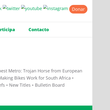
Donar
rticipa
Contacto
apest Metro: Trojan Horse from European
aking Bikes Work for South Africa •
efs • New Titles • Bulletin Board