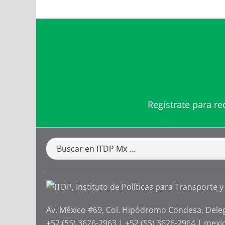
Regístrate para re
Av. México #69, Col. Hipódromo Condesa, Dele
+52 (55) 3626-2963
|
+52 (55) 3626-2964
|
mexi