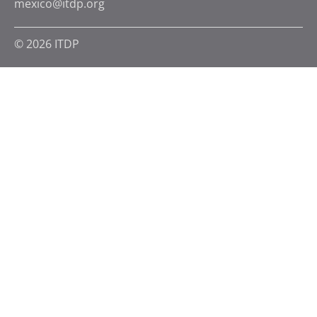
mexico@itdp.org
© 2026 ITDP