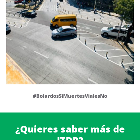
#BolardosSíMuertesVialesNo
¿Quieres saber más de