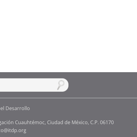
gación Cuauhtémoc, Ciudad de México, C.P. 06170
co@itdp.org