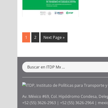
1
2
Next Page »
Av. México #69, Col. Hipódromo Condesa, Dele
+52 (55) 3626-2963
|
+52 (55) 3626-2964
|
mexi