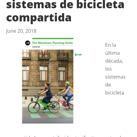
sistemas de bicicleta
compartida
June 20, 2018
En la
última
década,
los
sistemas
de
bicicleta